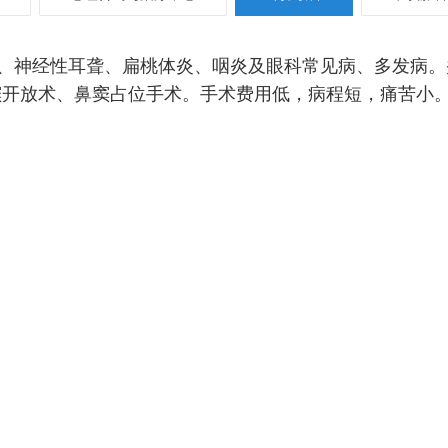
、神经性耳聋、扁桃体炎、咽炎及眼科常见病、多发病。
窦开放术、鼻窦占位手术。手术费用低，病程
短，痛苦小