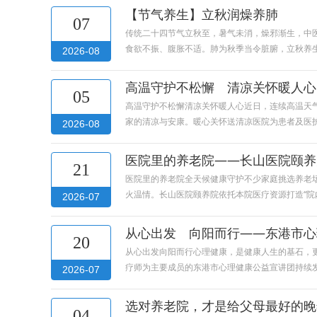
【节气养生】立秋润燥养肺
07
传统二十四节气立秋至，暑气未消，燥邪渐生，中
食欲不振、腹胀不适。肺为秋季当令脏腑，立秋养
2026-08
高温守护不松懈 清凉关怀暖人心
05
高温守护不松懈清凉关怀暖人心近日，连续高温天
家的清凉与安康。暖心关怀送清凉医院为患者及医
2026-08
医院里的养老院——长山医院颐养
21
医院里的养老院全天候健康守护不少家庭挑选养老
火温情。长山医院颐养院依托本院医疗资源打造“
2026-07
从心出发 向阳而行——东港市心
20
从心出发向阳而行心理健康，是健康人生的基石，
疗师为主要成员的东港市心理健康公益宣讲团持续
2026-07
选对养老院，才是给父母最好的晚
04