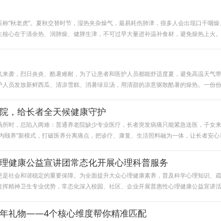
医称“秋老虎”。夏秋交替时节，湿热夹杂燥气，最易耗伤肺津，很多人会出现口干咽
生核心在于清余热、润肺燥、健脾生津，不可过早大量进补温补食材，避免燥热上火
气来袭，烈日炎炎、酷暑难耐，为了让患者和医护人员都能舒适度夏，避免高温天气
护人员发放新鲜西瓜、清凉雪糕、消暑绿豆汤，用清甜的凉意驱散酷暑的燥热。一份
院，给长者全天候健康守护
场所时，总陷入两难：普通养老院缺少专业医疗，长者突发病痛只能紧急送医，子女
院内颐养”新模式，打破医养分离痛点，把诊疗、康复、生活照料融为一体，让长者安心
理健康公益宣讲团常态化开展心理科普服务
更是社会和谐稳定的重要保障。为全面提升大众心理健康素养，普及科学心理知识、
发挥精神卫生专业优势，常态化深入校园、社区、企业开展普惠性心理健康公益宣讲
年礼物——4个核心维度帮你精准匹配