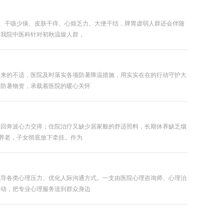
燥、干咳少痰、皮肤干痒、心烦乏力、大便干结，脾胃虚弱人群还会伴随
。我院中医科针对初秋温燥人群，
带来的不适，医院及时落实各项防暑降温措施，用实实在在的行动守护大
份防暑物资，承载着医院的暖心关怀
来回奔波心力交瘁；住院治疗又缺少居家般的舒适照料，长期休养缺乏烟
养老，子女彻底放下牵挂。作为
疏导各类心理压力、优化人际沟通方式。一支由医院心理咨询师、心理治
活动，把专业心理服务送到群众身边