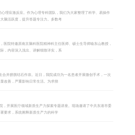
的心理应激反应。作为心理专科团队，我们为大家整理了科学、易操作
醒大脑活跃度，提升答题专注力。多数考
日，医院特邀原南京脑科医院精神科主任医师、硕士生导师喻东山教授，
实际，内容深入浅出、讲解细致详实，系
生合并膀胱结石作祟。近日，我院成功为一名患者开展微创手术，一次
明显改善，严重影响日常生活。为求彻
医院，开展医疗领域新质生产力探索专题讲座。现场邀请了中共东港市委
部署要求，系统阐释新质生产力的科学