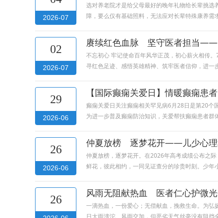
选对养老院才是给父母最好的晚年礼物给长辈挑选
障，要么仅有基础照料，无法应对长辈特殊康养需
2026-07
赓续红色血脉 坚守医者担当——
02
不忘初心 牢记使命百年风华正茂，初心薪火相传。
寻红色足迹、感悟英雄精神、筑牢医者信仰，进一
2026-07
【国际癫痫关爱日】情暖癫痫患者
29
癫痫关爱日关注癫痫相关罕见病6月28日是第20
为进一步普及癫痫防治知识，关爱帮扶癫痫患者群
2026-06
仲夏放榜 逐梦花开——儿少心理
26
仲夏放榜，逐梦花开。在2026年高考成绩公布之
鲜花，彼此相约，一同见证查分的珍贵时刻。少年
2026-06
风雨无阻献热血 医者仁心护微光
26
一滴热血，一份爱心；无偿献血，挽救生命。为弘
日大雨滂沱、风雨交加，但恶劣天气丝毫没有阻挡