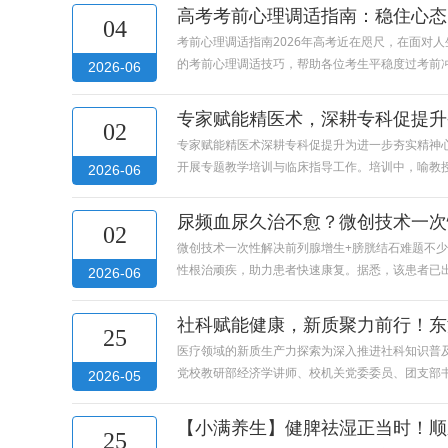
高考考前心理调适指南：稳住心态
04
考前心理调适指南2026年高考近在咫尺，在面对
的考前心理调适技巧，帮助各位考生平稳度过考前
2026-06
专家赋能精医术，深耕专科促提升
02
专家赋能精医术深耕专科促提升为进一步夯实精神心
开展专题教学培训与临床指导工作。培训中，喻教
2026-06
尿频血尿久治不愈？微创技术一次
02
微创技术一次性解决前列腺增生+膀胱结石难题不
性根治顽疾，助力患者快速康复。据悉，该患者已
2026-06
社科赋能健康，新质聚力前行！东
25
医疗领域的新质生产力探索为深入推进社科知识普
党校教研部经济学讲师、校机关党委委员、团支部
2026-05
【小满养生】健脾祛湿正当时！顺
25