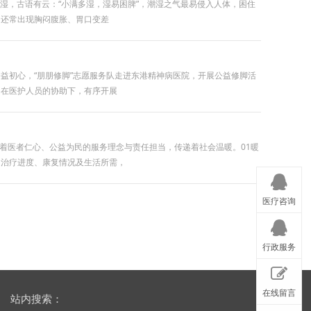
湿，古语有云：“小满多湿，湿易困脾”，潮湿之气最易侵入人体，困住
；还常出现胸闷腹胀、胃口变差
益初心，“朋朋修脚”志愿服务队走进东港精神病医院，开展公益修脚活
，在医护人员的协助下，有序开展
行着医者仁心、公益为民的服务理念与责任担当，传递着社会温暖。01暖
的治疗进度、康复情况及生活所需，
医疗咨询
行政服务
在线留言
站内搜索：