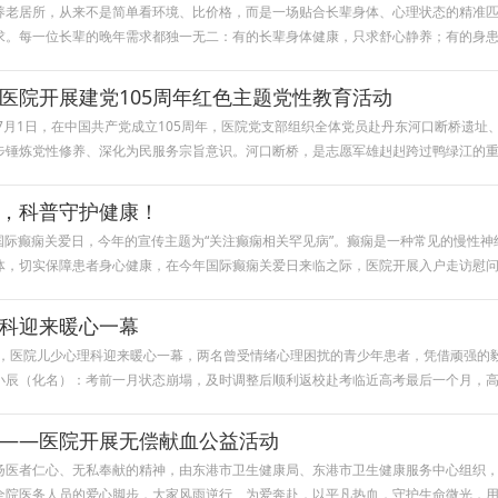
养老居所，从来不是简单看环境、比价格，而是一场贴合长辈身体、心理状态的精准
求。每一位长辈的晚年需求都独一无二：有的长辈身体健康，只求舒心静养；有的身
医院开展建党105周年红色主题党性教育活动
7月1日，在中国共产党成立105周年，医院党支部组织全体党员赴丹东河口断桥遗
步锤炼党性修养、深化为民服务宗旨意识。河口断桥，是志愿军雄赳赳跨过鸭绿江的
，科普守护健康！
个国际癫痫关爱日，今年的宣传主题为“关注癫痫相关罕见病”。癫痫是一种常见的慢性
体，切实保障患者身心健康，在今年国际癫痫关爱日来临之际，医院开展入户走访慰
科迎来暖心一幕
际，医院儿少心理科迎来暖心一幕，两名曾受情绪心理困扰的青少年患者，凭借顽强的
小辰（化名）：考前一月状态崩塌，及时调整后顺利返校赴考临近高考最后一个月，
——医院开展无偿献血公益活动
扬医者仁心、无私奉献的精神，由东港市卫生健康局、东港市卫生健康服务中心组织
全院医务人员的爱心脚步，大家风雨逆行、为爱奔赴，以平凡热血，守护生命微光，