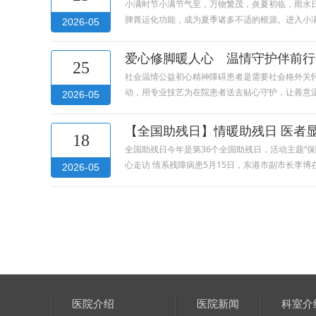
小满时节小满节气至，万物繁茂，炎夏初临，雨水日
脾胃运化功能，成为夏季诸多不适的根源。进入小
2026-05
爱心修脚暖人心 温情守护伴前行
25
社会温情公益初心精神障碍患者是需要社会格外关
动，用专业技艺为在院患者送去贴心守护，让善意
2026-05
【全国助残日】情暖助残日 医者
18
全国助残日今年是第36个全国助残日，活动主题“
心走访 情系残障病患5月15日，东港市副市长李
2026-05
医院介绍
医院新闻
科室介