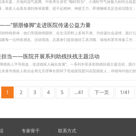
渐丰盈，天地间湿气蒸腾。中医养生讲究 “顺时而为”，小满时节气候最大的特点就是
满，很多人会莫名感到身体困重、提不起精神、神疲乏力，即便睡眠充足也依旧昏沉
——“朋朋修脚”走进医院传递公益力量
怀的特殊群体，他们常因病情困扰，在生活照料上多有不便。为传递社会温情，践行公
温暖每一位特殊朋友。活动现场，志愿者们提前做好工具消毒、场地布置等准备工作
显担当——医院开展系列助残扶残主题活动
‌保障残疾人平等权益，促进残疾人融合发展”。一系列丰富多彩助残扶残主题活动，践
博在东港市残疾人联合会周元旦理事长陪同下莅临医院慰问在院残疾人，详细询问他们
1
2
3
4
5
...41
下一页
1/41
绍
专家骨干
联系方式