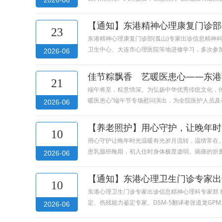
2026-06
【通知】东港精神心理康复门诊部
23
东港精神心理康复门诊部(孤山)专家出诊信息精神
卫生中心、大连市心理医院等地进修学习，多次参
2026-06
佳节粽飘香 艺暖医患心——东港
21
端午将至，粽意情深。为弘扬中华优秀传统文化，传
暖医患心”端午节专场慰问演出，为全院医护人员
2026-06
【养老照护】用心守护，让晚年时
10
用心守护让晚年时光温暖有光岁月流转，温情常在。
患乳腺癌晚期，初入住时身体极度虚弱。病痛的折
2026-06
【通知】东港心理卫生门诊专家出
10
东港心理卫生门诊专家出诊信息精神心理科专家郑
定、伤残能力鉴定专家。DSM-5翻译者张道龙G
2026-06