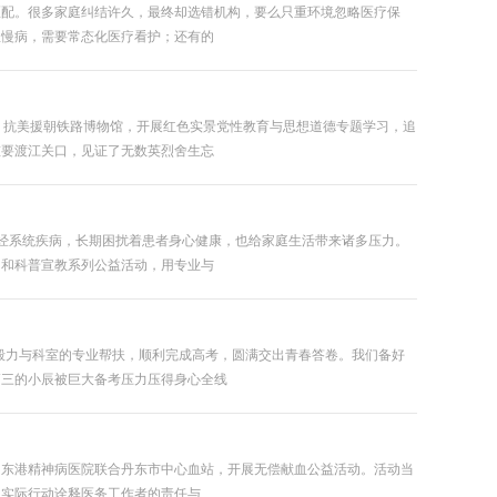
匹配。很多家庭纠结许久，最终却选错机构，要么只重环境忽略医疗保
患慢病，需要常态化医疗看护；还有的
址、抗美援朝铁路博物馆，开展红色实景党性教育与思想道德专题学习，追
重要渡江关口，见证了无数英烈舍生忘
神经系统疾病，长期困扰着患者身心健康，也给家庭生活带来诸多压力。
问和科普宣教系列公益活动，用专业与
毅力与科室的专业帮扶，顺利完成高考，圆满交出青春答卷。我们备好
高三的小辰被巨大备考压力压得身心全线
，东港精神病医院联合丹东市中心血站，开展无偿献血公益活动。活动当
用实际行动诠释医务工作者的责任与