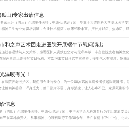
(孤山)专家出诊信息
科专家王升（周三）介绍主任医师，中级心理治疗师，毕业于大连医科大学临床医学专
加精神卫生专业知识培训班，专业技术精湛，临床经验丰富。擅长抑郁症、焦虑症、
市和之声艺术团走进医院开展端午节慰问演出
递社会温情与人文关怀，感恩医护人员默默坚守与无私奉献，丰富住院患者精神文化生
及在院患者送上别样的节日祝福。本次演出节目形式丰富多样，接地气又有温度。歌曲
光温暖有光！
在医院养老照护区，我们用专业与爱心，为一位80岁高龄重病长者筑起温暖港湾，见
磨让她精神萎靡、浑身乏力，整日卧床不语，身形消瘦，让人心疼不已。家属既期盼
诊信息
 艳 （周四）介绍主任医师、中级心理治疗师，中华医学会儿科发育行为学组东蒙委
PM东三省基地负责人。从事精神、心理科医疗工作30余年、曾在省精神卫生中心、北