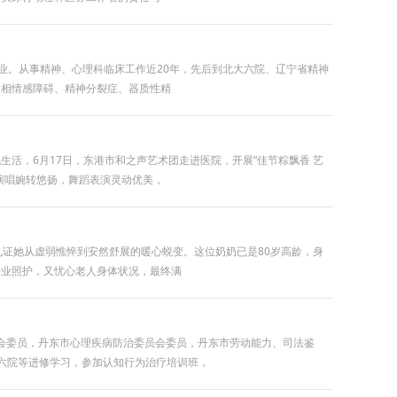
业。从事精神、心理科临床工作近20年，先后到北大六院、辽宁省精神
双相情感障碍、精神分裂症、器质性精
活，6月17日，东港市和之声艺术团走进医院，开展“佳节粽飘香 艺
演唱婉转悠扬，舞蹈表演灵动优美，
证她从虚弱憔悴到安然舒展的暖心蜕变。这位奶奶已是80岁高龄，身
专业照护，又忧心老人身体状况，最终满
员会委员，丹东市心理疾病防治委员会委员，丹东市劳动能力、司法鉴
大六院等进修学习，参加认知行为治疗培训班，